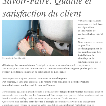
satisfaction du client
Véritables spécialistes,
tout type
nous assurons
de réparations
entretien de
et l'
vos installations
sanit
aires.
Nous sommes en mesure
de procéder
désengorgement de
au
vos canalisations
. Les
installations de
chauffage et de
Recherche de fuite Marseille
sanitaires
ainsi que le
détartrage des accumulateurs
font également partie de nos champs de compétences.
excellent rapport qualité-prix
Toutes nos prestations sont réalisées dans un réel souci d'
, de
respect des délais
satisfaction de nos clients
convenus et de
.
cas d'urgence
Nous répondons toujours présents n
otamment en
.
intervenons
Par exemple, si vous êtes confronté à la rupture d'une canalisation, nous
immédiatement,
quelque soit le jour ou l'heure.
énergies renouvelables
Nous sommes également qualifiés dans le domaine des
et sommes donc en
économies d'énergie
mesure de vous conseiller sur les
que vous pouvez réaliser en choisissant une
installation de chauffage et d'eau chaude respectueuse de l'environnement.
réduire votre facture d'énergie
Que ce soit pour
et combattre activement le changement
climatique, pour réparer ou dépanner votre installation, ou simplement l'entretenir pour en