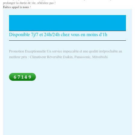
prolonger la durée de vie, n'hésitez pas !
Faites appel à nous
!
Dépannage plomberie Tél. : 0664691587 Mob. : 06
64 69 15 87
Disponible 7j/7 et 24h/24h chez vous en moins d'1h
Promotion Exceptionnelle Un service impeccable et une qualité irréprochable au
meilleur prix : Climatiseur Réversible Daikin, Panassonic, Mitsubishi