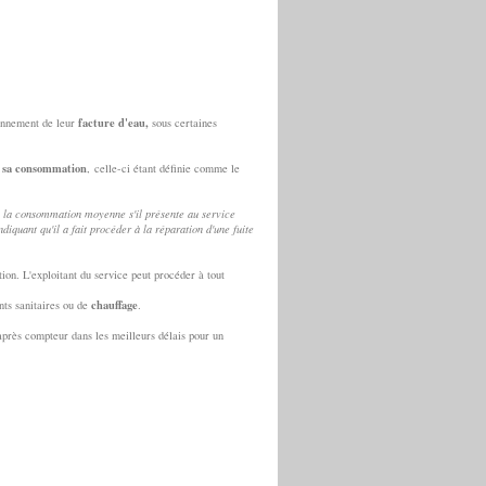
facture d'eau,
fonnement de leur
sous certaines
 sa consommation
, celle-ci étant définie comme le
e la consommation moyenne s'il présente au service
diquant qu'il a fait procéder à la réparation d'une fuite
tion. L'exploitant du service peut procéder à tout
chauffage
ts sanitaires ou de
.
près compteur dans les meilleurs délais pour un