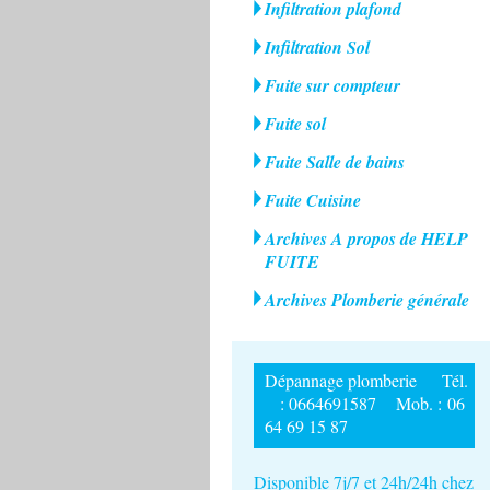
Infiltration plafond
Infiltration Sol
Fuite sur compteur
Fuite sol
Fuite Salle de bains
Fuite Cuisine
Archives A propos de HELP
FUITE
Archives Plomberie générale
Dépannage plomberie Tél.
: 0664691587 Mob. : 06
64 69 15 87
Disponible 7j/7 et 24h/24h chez