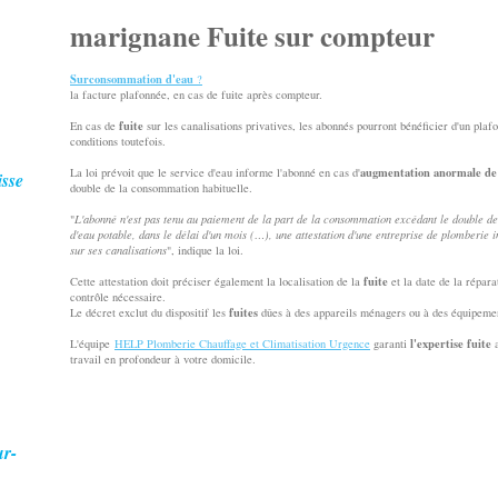
marignane Fuite sur compteur
Surconsommation d'eau
?
la facture plafonnée, en cas de fuite après compteur.
fuite
En cas de
sur les canalisations privatives, les abonnés pourront bénéficier d'un pla
conditions toutefois.
augmentation anormale de
La loi prévoit que le service d'eau informe l'abonné en cas d'
isse
double de la consommation habituelle.
"
L'abonné n'est pas tenu au paiement de la part de la consommation excédant le double d
d'eau potable, dans le délai d'un mois (…), une attestation d'une entreprise de plomberie in
sur ses canalisations
", indique la loi.
fuite
Cette attestation doit préciser également la localisation de la
et la date de la répara
contrôle nécessaire.
fuites
Le décret exclut du dispositif les
dûes à des appareils ménagers ou à des équipemen
l'expertise fuite
L'équipe
HELP Plomberie Chauffage et Climatisation Urgence
garanti
a
travail en profondeur à votre domicile.
ur-