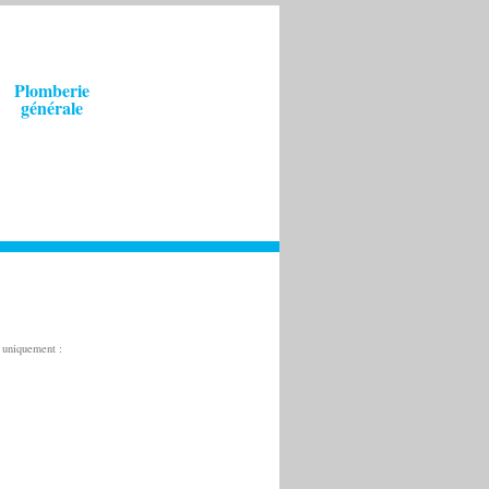
Plomberie
générale
s uniquement :