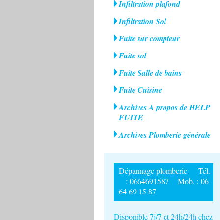
Infiltration plafond
Infiltration Sol
Fuite sur compteur
Fuite sol
Fuite Salle de bains
Fuite Cuisine
Archives A propos de HELP
FUITE
Archives Plomberie générale
Dépannage plomberie Tél.
: 0664691587 Mob. : 06
64 69 15 87
Disponible 7j/7 et 24h/24h chez